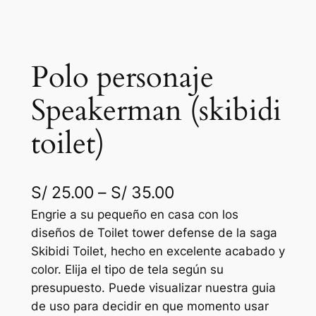
Polo personaje
Speakerman (skibidi
toilet)
R
S/
25.00
–
S/
35.00
a
Engrie a su pequeño en casa con los
diseños de Toilet tower defense de la saga
n
Skibidi Toilet, hecho en excelente acabado y
g
color. Elija el tipo de tela según su
presupuesto. Puede visualizar nuestra guia
o
de uso para decidir en que momento usar
d