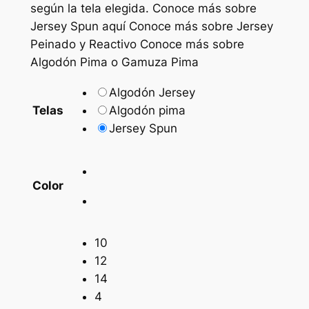
según la tela elegida. Conoce más sobre
e
Jersey Spun aquí Conoce más sobre Jersey
Peinado y Reactivo Conoce más sobre
p
Algodón Pima o Gamuza Pima
r
Algodón Jersey
e
Algodón pima
Telas
c
Jersey Spun
i
o
Color
s
:
d
10
12
e
14
s
4