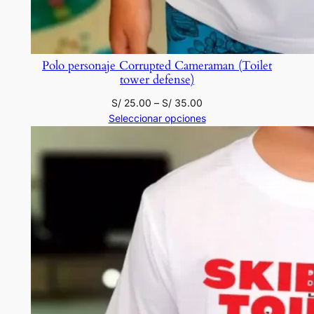
Polo personaje Corrupted Cameraman (Toilet
tower defense)
Rango
S/
25.00
–
S/
35.00
de
Seleccionar opciones
precios:
desde
S/ 25.00
hasta
S/ 35.00