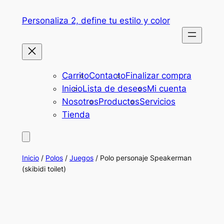
Saltar
Personaliza 2, define tu estilo y color
al
contenido
Carrito
Contacto
Finalizar compra
Inicio
Lista de deseos
Mi cuenta
Nosotros
Productos
Servicios
Tienda
Inicio
/
Polos
/
Juegos
/ Polo personaje Speakerman
(skibidi toilet)