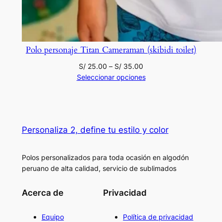
Polo personaje Titan Cameraman (skibidi toilet)
Rango
S/
25.00
–
S/
35.00
de
Seleccionar opciones
precios:
desde
S/ 25.00
hasta
Personaliza 2, define tu estilo y color
S/ 35.00
Polos personalizados para toda ocasión en algodón
peruano de alta calidad, servicio de sublimados
Acerca de
Privacidad
Equipo
Política de privacidad