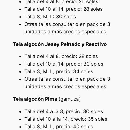
Talla del 4 al 8, precio: 26 soles
i
Talla del 10 al 14, precio: 28 soles
d
Talla S, M, L: 30 soles
i
Otras tallas consultar o en pack de 3
t
unidades a más precios especiales
o
i
Tela algodón Jesey Peinado y Reactivo
l
Talla del 4 al 8, precio: 28 soles
e
Talla del 10 al 14, precio: 30 soles
t
Talla S, M, L, precio: 34 soles
)
Otras tallas consultar o en pack de 3
c
unidades a más precios especiales
a
n
Tela algodón Pima
(gamuza)
t
i
Talla del 4 a la 8, precio: 30 soles
d
Talla del 10 a la 14, precio: 35 soles
a
Talla S, M, L, precio: 40 soles