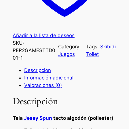
t
j
a
e
S
S
p
/
Añadir a la lista de deseos
e
SKU:
a
Category:
Tags:
Skibidi
PER2GAMESTTD0
k
3
Juegos
Toilet
01-1
e
5
r
Descripción
m
.
Información adicional
a
0
Valoraciones (0)
n
0
(
Descripción
s
k
i
Tela
Jesey Spun
tacto algodón (poliester)
b