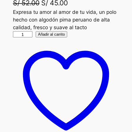
E
E
S/
52.00
S/
45.00
l
l
Expresa tu amor al amor de tu vida, un polo
hecho con algodón pima peruano de alta
p
p
calidad, fresco y suave al tacto
r
r
P
Añadir al carrito
o
e
e
p
c
c
e
i
i
y
e
o
o
y
o
a
O
r
c
l
i
i
t
v
g
u
a
i
a
,