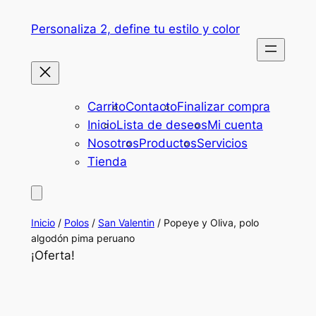
Saltar
Personaliza 2, define tu estilo y color
al
contenido
Carrito
Contacto
Finalizar compra
Inicio
Lista de deseos
Mi cuenta
Nosotros
Productos
Servicios
Tienda
Inicio
/
Polos
/
San Valentin
/ Popeye y Oliva, polo
algodón pima peruano
¡Oferta!