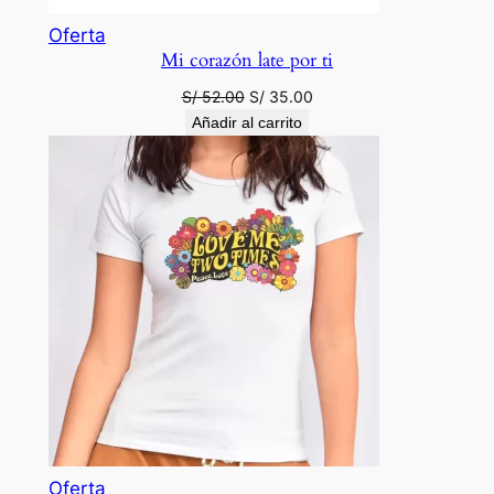
Producto
Oferta
Mi corazón late por ti
en
oferta
El
El
S/
52.00
S/
35.00
precio
precio
Añadir al carrito
original
actual
era:
es:
S/ 52.00.
S/ 35.00.
Producto
Oferta