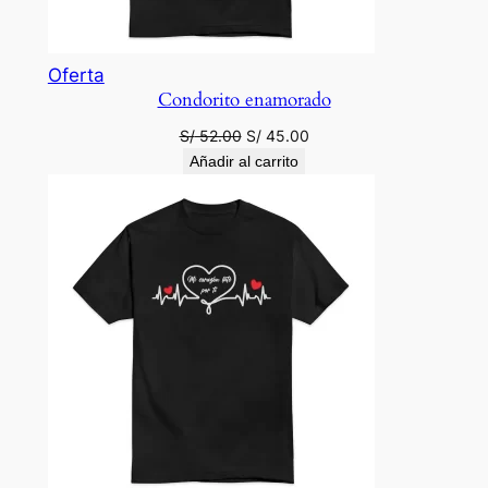
Producto
Oferta
Condorito enamorado
en
oferta
El
El
S/
52.00
S/
45.00
precio
precio
Añadir al carrito
original
actual
era:
es:
S/ 52.00.
S/ 45.00.