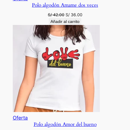
Polo algodón Amame dos veces
en
oferta
El
El
S/
42.00
S/
36.00
precio
precio
Añadir al carrito
original
actual
era:
es:
S/ 42.00.
S/ 36.00.
Producto
Oferta
Polo algodón Amor del bueno
en