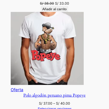
oferta
El
El
S/
38.00
S/
33.00
precio
precio
Añadir al carrito
original
actual
era:
es:
S/ 38.00.
S/ 33.00.
Producto
Oferta
Polo algodón peruano pima Popeye
en
oferta
Rango
S/
37.00
–
S/
40.00
de
Seleccionar opciones