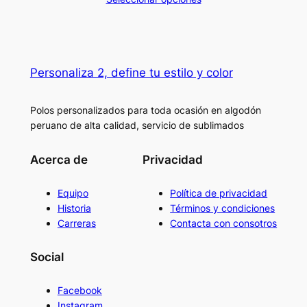
precios:
desde
S/ 37.00
hasta
Personaliza 2, define tu estilo y color
S/ 40.00
Polos personalizados para toda ocasión en algodón
peruano de alta calidad, servicio de sublimados
Acerca de
Privacidad
Equipo
Política de privacidad
Historia
Términos y condiciones
Carreras
Contacta con consotros
Social
Facebook
Instagram