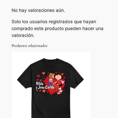
r
0
u
No hay valoraciones aún.
a
0
n
Solo los usuarios registrados que hayan
.
o
comprado este producto pueden hacer una
c
valoración.
a
Productos relacionados
n
t
i
d
a
d