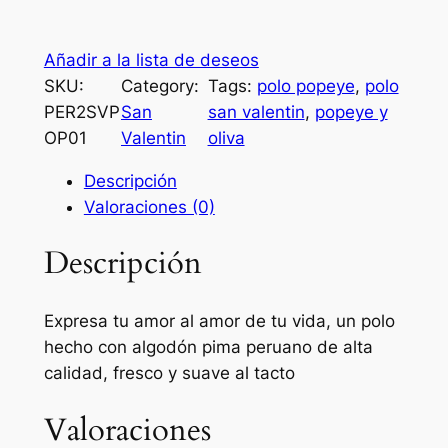
p
n
l
o
a
e
Añadir a la lista de deseos
l
l
s
SKU:
Category:
Tags:
polo popeye
, 
polo
o
PER2SVP
San
san valentin
, 
popeye y
a
e
:
OP01
Valentin
oliva
l
r
S
g
Descripción
a
/
o
Valoraciones (0)
d
:
ó
Descripción
S
4
n
/
5
p
i
Expresa tu amor al amor de tu vida, un polo
.
m
hecho con algodón pima peruano de alta
5
0
a
calidad, fresco y suave al tacto
2
0
p
Valoraciones
e
.
.