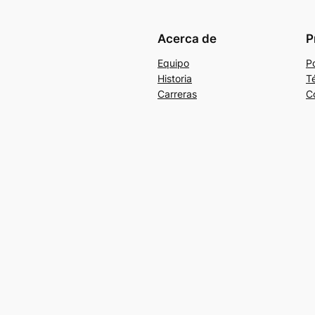
Acerca de
P
Equipo
Po
Historia
T
Carreras
C