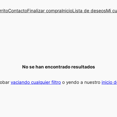
rrito
Contacto
Finalizar compra
Inicio
Lista de deseos
Mi c
No se han encontrado resultados
robar
vaciando cualquier filtro
o yendo a nuestro
inicio 